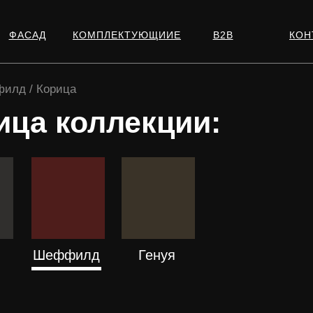
ФАСАД
КОМПЛЕКТУЮЩИИЕ
В2В
КОН
филд / Корица
ица коллекции:
Е
ПОДРОБНЕЕ
ПОДРОБНЕЕ
Шеффилд
Генуя