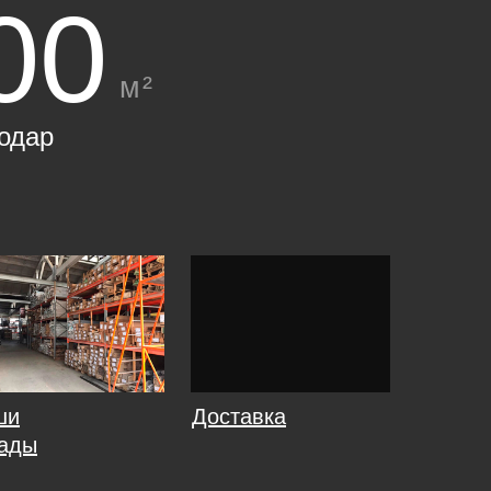
00
м²
одар
ши
Доставка
ады