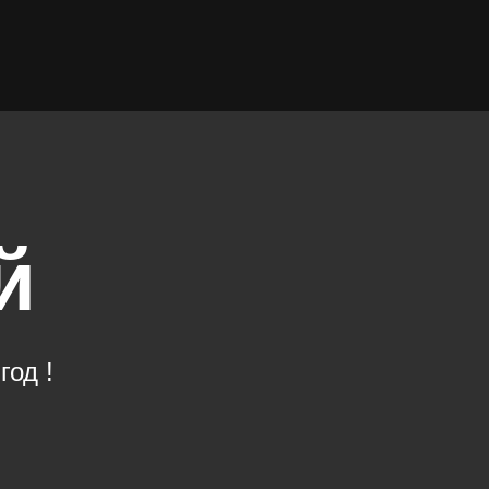
й
год !