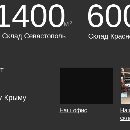
1400
60
м²
Склад Севастополь
Склад Красн
т
у Крыму
Наш офис
На
скл