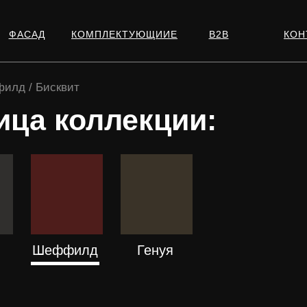
ФАСАД
КОМПЛЕКТУЮЩИИЕ
В2В
КОН
филд / Бисквит
ица коллекции:
Е
ПОДРОБНЕЕ
ПОДРОБНЕЕ
Шеффилд
Генуя