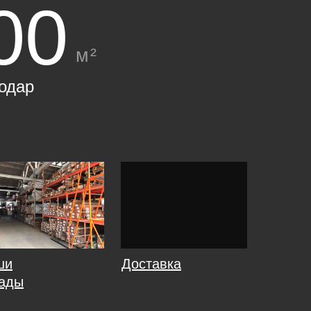
00
м²
одар
ши
Доставка
ады