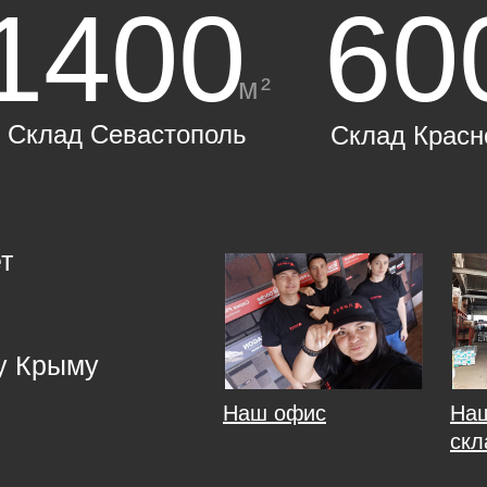
1400
60
м²
Склад Севастополь
Склад Красн
т
у Крыму
Наш офис
На
скл