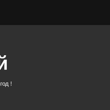
й
год !