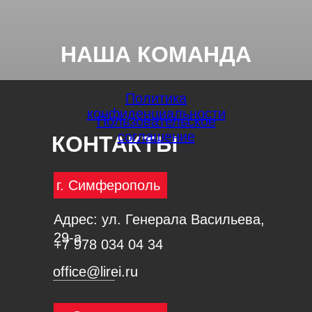
НАША КОМАНДА
Политика
конфиденциальности
Пользовательское
соглашение
КОНТАКТЫ
г. Симферополь
Адрес: ул. Генерала Васильева,
29-а
+7 978 034 04 34
office@lirei.ru