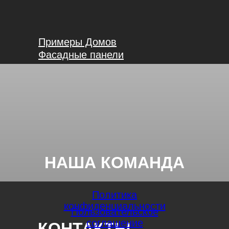
Примеры Домов
Фасадные панели
НАША КОМАНДА
Политика
конфиденциальности
Пользовательское
соглашение
КОНТАКТЫ