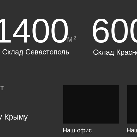
1400
60
м²
Склад Севастополь
Склад Красн
т
у Крыму
Наш офис
На