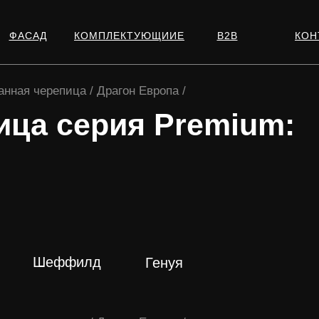
ФАСАД
КОМПЛЕКТУЮЩИИЕ
В2В
КОН
нная черепица / Драгон Европа /
ица серия Premium:
Е
ПОДРОБНЕЕ
ПОДРОБНЕЕ
Шеффилд
Генуя