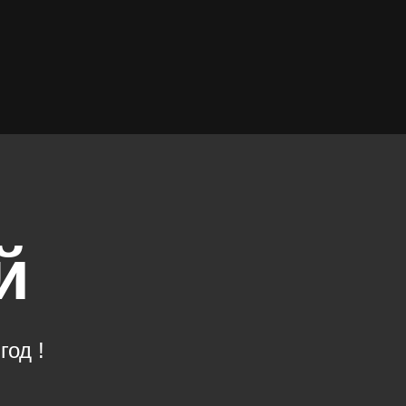
й
год !