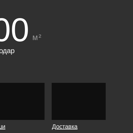
00
м²
одар
ши
Доставка